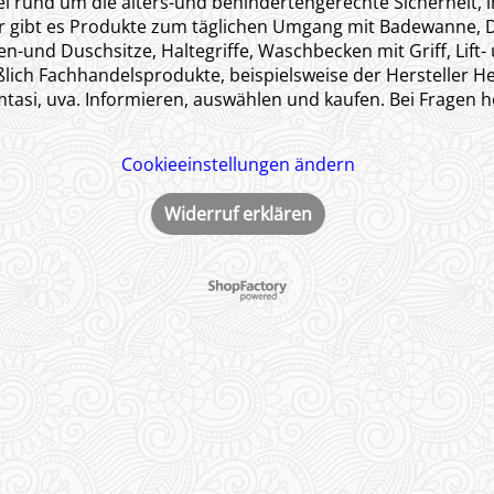
kel rund um die alters-und behindertengerechte Sicherheit,
ür gibt es Produkte zum täglichen Umgang mit Badewanne,
en-und Duschsitze, Haltegriffe, Waschbecken mit Griff, Lif
lich Fachhandelsprodukte, beispielsweise der Hersteller He
tasi, uva. Informieren, auswählen und kaufen. Bei Fragen he
Cookieeinstellungen ändern
Widerruf erklären
WebShop erstellt mit ShopFactory Shop Software.