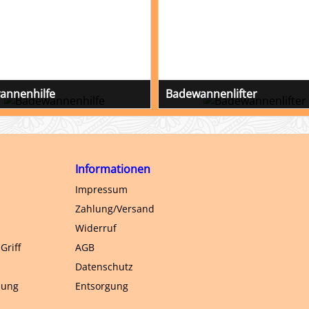
annenhilfe
Badewannenlifter
 Einstiegshilfe
Wannenlifter erleichtern das Baden
Badewannen. Für Menschen denen
Ein- und Aussteigen in Wannen schw
Orca von Aquatec
Informationen
Impressum
Zahlung/Versand
Widerruf
Griff
AGB
Datenschutz
hung
Entsorgung