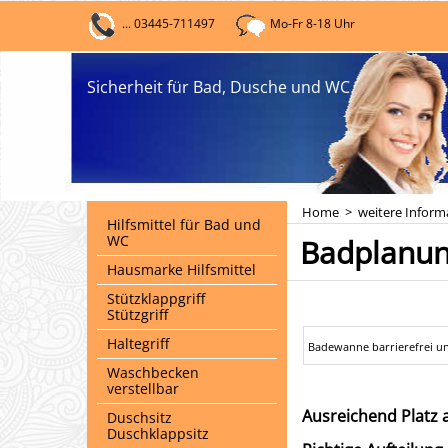
... 03445-711497
Mo-Fr 8-18 Uhr
Sicherheit für Bad, Dusche und WC
Home
>
weitere Inform
Hilfsmittel für Bad und
WC
Badplanung
Hausmarke Hilfsmittel
Stützklappgriff
Stützgriff
Haltegriff
Badewanne barrierefrei un
Waschbecken
verstellbar
Ausreichend Platz 
Duschsitz
Duschklappsitz