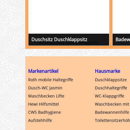
Duschsitz Duschklappsitz
Badew
Ein Einhänge - Duschsitz oder ein
Aus- und
Duschklappsitz kann schwere Bewegungs-
Einschränkungen und fehlende Kondition
weitgehend kompensieren. Ergonomisch
gestaltete Sitzflächen verbessern die
Markenartikel
Hausmarke
Sitzstatik und ermöglichen ein einfaches
Waschen. Hewi und andere.
Roth mobile Haltegriffe
Duschklappsitze
Dusch-WC Jasmin
Duschhaltegriffe
Waschbecken Lifte
WC-Klappgriffe
Hewi Hilfsmittel
Waschbecken mit 
CWS Badhygiene
Badewannenhilfe
Aufstehhilfe
Toilettensitzerhö