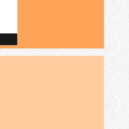
 in
 das
er fällt.