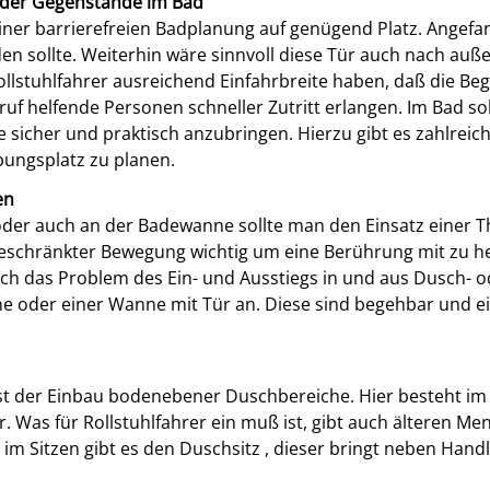
g der Gegenstände im Bad
 einer barrierefreien Badplanung auf genügend Platz. Angef
den sollte. Weiterhin wäre sinnvoll diese Tür auch nach auße
llstuhlfahrer ausreichend Einfahrbreite haben, daß die Bege
ruf helfende Personen schneller Zutritt erlangen. Im Bad so
sicher und praktisch anzubringen. Hierzu gibt es zahlreiche
ngsplatz zu planen.
en
der auch an der Badewanne sollte man den Einsatz einer T
eschränkter Bewegung wichtig um eine Berührung mit zu h
ch das Problem des Ein- und Ausstiegs in und aus Dusch- od
e oder einer Wanne mit Tür an. Diese sind begehbar und 
 ist der Einbau bodenebener Duschbereiche. Hier besteht
r. Was für Rollstuhlfahrer ein muß ist, gibt auch älteren M
 im Sitzen gibt es den Duschsitz , dieser bringt neben Han