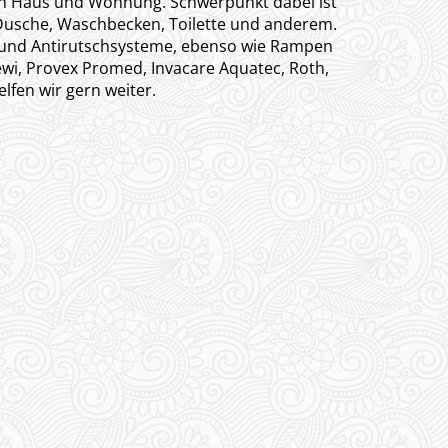
 in Haus und Wohnung. Schwerpunkt dabei ist
 Dusche, Waschbecken, Toilette und anderem.
t- und Antirutschsysteme, ebenso wie Rampen
wi, Provex Promed, Invacare Aquatec, Roth,
lfen wir gern weiter.