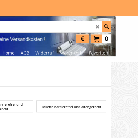
€
0
Home
AGB
Widerruf
Warenkorb
Favoriten
rrierefrei und
Toilette barrierefrei und altengerecht
recht