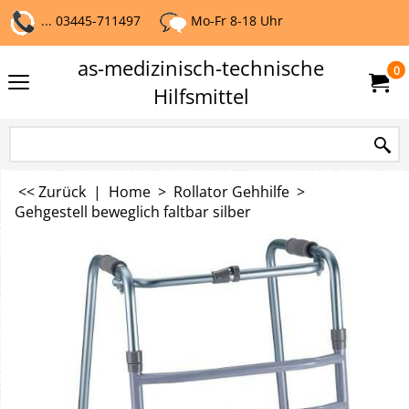
... 03445-711497
Mo-Fr 8-18 Uhr
as-medizinisch-technische
0
Hilfsmittel
<< Zurück
|
Home
>
Rollator Gehhilfe
>
Gehgestell beweglich faltbar silber