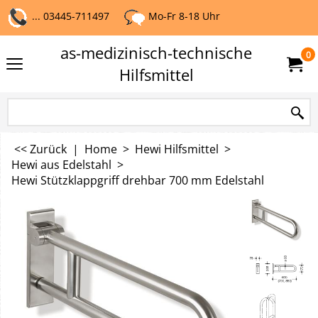
... 03445-711497
Mo-Fr 8-18 Uhr
as-medizinisch-technische
0
Hilfsmittel
<< Zurück
|
Home
>
Hewi Hilfsmittel
>
Hewi aus Edelstahl
>
Hewi Stützklappgriff drehbar 700 mm Edelstahl