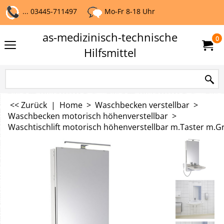
... 03445-711497
Mo-Fr 8-18 Uhr
as-medizinisch-technische
0
Hilfsmittel
<< Zurück
|
Home
>
Waschbecken verstellbar
>
Waschbecken motorisch höhenverstellbar
>
Waschtischlift motorisch höhenverstellbar m.Taster m.Gr