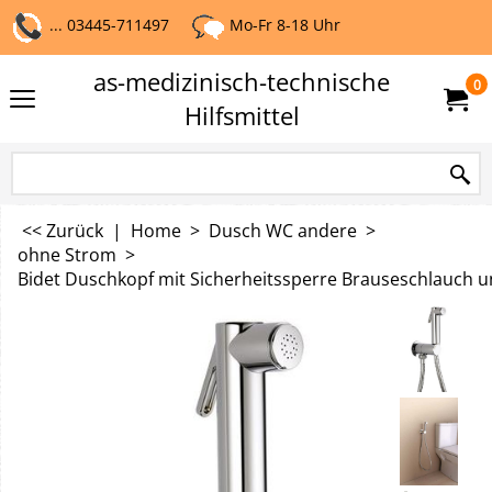
... 03445-711497
Mo-Fr 8-18 Uhr
as-medizinisch-technische
0
Hilfsmittel
<< Zurück
|
Home
>
Dusch WC andere
>
ohne Strom
>
Bidet Duschkopf mit Sicherheitssperre Brauseschlauch u