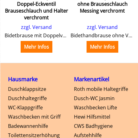
Doppel-Eckventil
ohne Brauseschlauch
Brauseschlauch und Halter
Messing verchromt
ienung. Diese Modell wird allen Anspruechen gerecht. Mit Hilfsmittelnummer der Pflege und Krankenkassen.
verchromt
zzgl. Versand
zzgl. Versand
Bidetbrause mit Doppelventil
Bidethandbrause ohne Ventil
Mehr Infos
Mehr Infos
Hausmarke
Markenartikel
Duschklappsitze
Roth mobile Haltegriffe
Duschhaltegriffe
Dusch-WC Jasmin
WC-Klappgriffe
Waschbecken Lifte
Waschbecken mit Griff
Hewi Hilfsmittel
Badewannenhilfe
CWS Badhygiene
Toilettensitzerhöhung
Aufstehhilfe