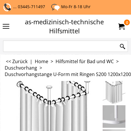
... 03445-711497
Mo-Fr 8-18 Uhr
as-medizinisch-technische
0
Hilfsmittel
<< Zurück
|
Home
>
Hilfsmittel für Bad und WC
>
Duschvorhang
>
Duschvorhangstange U-Form mit Ringen S200 1200x120