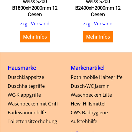
weiss S200
weiss S200
B1800xH2000mm 12
B2400xH2000mm 12
lösen. Für zu Hause, als auch unterwegs.
Oesen
Oesen
zzgl. Versand
zzgl. Versand
Mehr Infos
Mehr Infos
Hausmarke
Markenartikel
Duschklappsitze
Roth mobile Haltegriffe
Duschhaltegriffe
Dusch-WC Jasmin
WC-Klappgriffe
Waschbecken Lifte
Waschbecken mit Griff
Hewi Hilfsmittel
Badewannenhilfe
CWS Badhygiene
Toilettensitzerhöhung
Aufstehhilfe