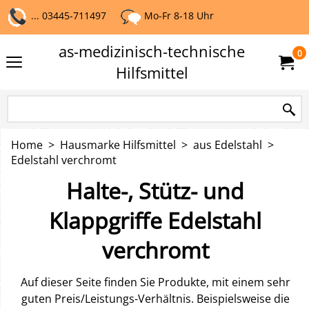
... 03445-711497
Mo-Fr 8-18 Uhr
as-medizinisch-technische
0
Hilfsmittel
Home
>
Hausmarke Hilfsmittel
>
aus Edelstahl
>
Edelstahl verchromt
Halte-, Stütz- und
Klappgriffe Edelstahl
verchromt
Auf dieser Seite finden Sie Produkte, mit einem sehr
guten Preis/Leistungs-Verhältnis. Beispielsweise die