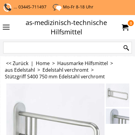
... 03445-711497
Mo-Fr 8-18 Uhr
as-medizinisch-technische
0
Hilfsmittel
<< Zurück
|
Home
>
Hausmarke Hilfsmittel
>
aus Edelstahl
>
Edelstahl verchromt
>
Stützgriff S400 750 mm Edelstahl verchromt