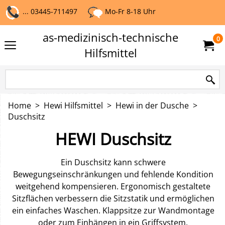
... 03445-711497
Mo-Fr 8-18 Uhr
as-medizinisch-technische
0
Hilfsmittel
Home
>
Hewi Hilfsmittel
>
Hewi in der Dusche
>
Duschsitz
HEWI Duschsitz
Ein Duschsitz kann schwere
Bewegungseinschränkungen und fehlende Kondition
weitgehend kompensieren. Ergonomisch gestaltete
Sitzflächen verbessern die Sitzstatik und ermöglichen
ein einfaches Waschen. Klappsitze zur Wandmontage
oder zum Einhängen in ein Griffsystem.