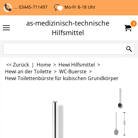
... 03445-711497
Mo-Fr 8-18 Uhr
as-medizinisch-technische
0
Hilfsmittel
<< Zurück
|
Home
>
Hewi Hilfsmittel
>
Hewi an der Toilette
>
WC-Buerste
>
Hewi Toilettenbürste für kubischen Grundkörper