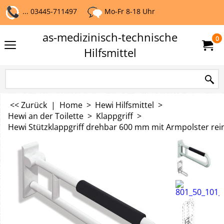
... 03445-711497
Mo-Fr 8-18 Uhr
as-medizinisch-technische
0
Hilfsmittel
<< Zurück
|
Home
>
Hewi Hilfsmittel
>
Hewi an der Toilette
>
Klappgriff
>
Hewi Stützklappgriff drehbar 600 mm mit Armpolster rei