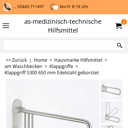
... 03445-711497
Mo-Fr 8-18 Uhr
as-medizinisch-technische
0
Hilfsmittel
<< Zurück
|
Home
>
Hausmarke Hilfsmittel
>
am Waschbecken
>
Klappgriffe
>
Klappgriff S300 650 mm Edelstahl gebürstet