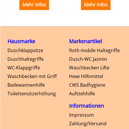
en in eine Reling
Mehr Infos
Mehr Infos
Hausmarke
Markenartikel
Duschklappsitze
Roth mobile Haltegriffe
Duschhaltegriffe
Dusch-WC Jasmin
WC-Klappgriffe
Waschbecken Lifte
Waschbecken mit Griff
Hewi Hilfsmittel
Badewannenhilfe
CWS Badhygiene
Toilettensitzerhöhung
Aufstehhilfe
Informationen
Impressum
Zahlung/Versand