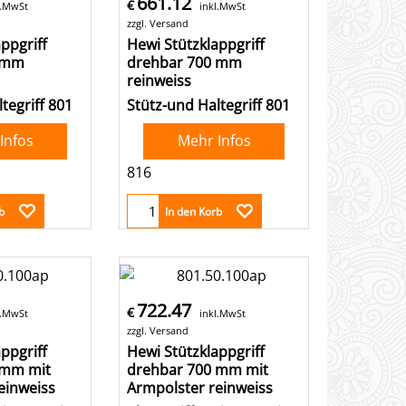
661.12
€
l.MwSt
inkl.MwSt
zzgl. Versand
ppgriff
Hewi Stützklappgriff
 mm
drehbar 700 mm
reinweiss
tegriff 801
Stütz-und Haltegriff 801
Infos
Mehr Infos
816
b
In den Korb
722.47
€
l.MwSt
inkl.MwSt
zzgl. Versand
ppgriff
Hewi Stützklappgriff
 mm mit
drehbar 700 mm mit
einweiss
Armpolster reinweiss