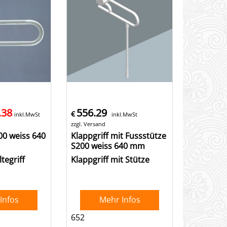
.38
556.29
€
inkl.MwSt
inkl.MwSt
zzgl. Versand
00 weiss 640
Klappgriff mit Fussstütze
S200 weiss 640 mm
tegriff
Klappgriff mit Stütze
Infos
Mehr Infos
652