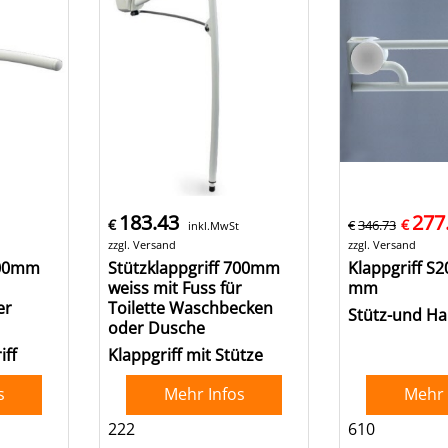
183.43
277
€
€
€
346.73
inkl.MwSt
zzgl. Versand
zzgl. Versand
700mm
Stützklappgriff 700mm
Klappgriff S2
weiss mit Fuss für
mm
er
Toilette Waschbecken
Stütz-und Hal
oder Dusche
iff
Klappgriff mit Stütze
s
Mehr Infos
Mehr 
222
610