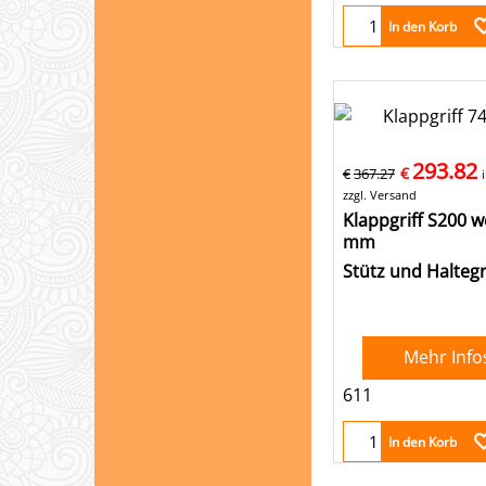
In den Korb
293.82
€
€
367.27
zzgl. Versand
Klappgriff S200 w
mm
Stütz und Haltegr
Mehr Info
611
In den Korb