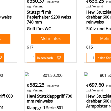
350.37
636.25
€
€
inkl.MwSt
ink
zzgl. Versand
zzgl. Versand
Stützgriff mit
Hewi Stützkla
0 weiss
Papierhalter S200 weiss
drehbar 600
740 mm
reinweiss
Griff fürs WC
Stütz-und Hal
s
Mehr Infos
Mehr 
617
815
In den Korb
In den Kor
582.23
697.60
€
€
inkl.MwSt
ink
zzgl. Versand
zzgl. Versand
iff 600
Hewi Stützklappgriff 700
Hewi Stützkla
mm reinweiss
drehbar 600
Armpolster r
801
Klappgriff Serie 801