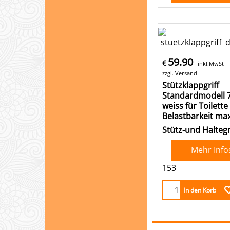
59.90
€
inkl.MwSt
zzgl. Versand
Stützklappgriff
Standardmodell
weiss für Toilette
Belastbarkeit ma
Stütz-und Haltegr
Mehr Info
153
In den Korb