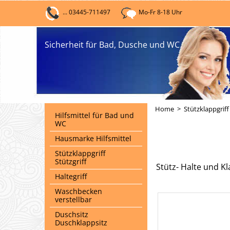
... 03445-711497
Mo-Fr 8-18 Uhr
Sicherheit für Bad, Dusche und WC
Home
>
Stützklappgriff 
Hilfsmittel für Bad und
WC
Hausmarke Hilfsmittel
Stützklappgriff
Stützgriff
Stütz- Halte und K
Haltegriff
Waschbecken
verstellbar
Duschsitz
Duschklappsitz