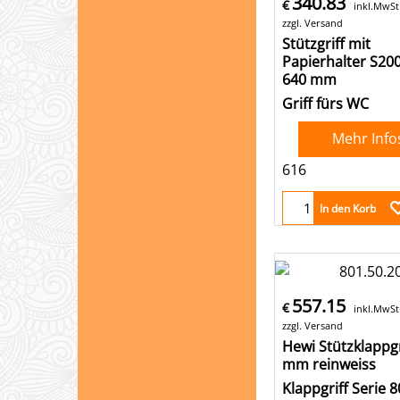
340.83
€
inkl.MwSt
zzgl. Versand
Stützgriff mit
Papierhalter S20
640 mm
Griff fürs WC
Mehr Info
616
In den Korb
557.15
€
inkl.MwSt
zzgl. Versand
Hewi Stützklappgr
mm reinweiss
Klappgriff Serie 