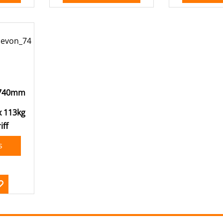
 740mm
x 113kg
iff
s