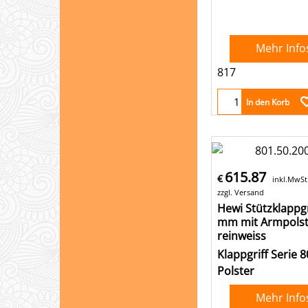
Mehr Info
817
In den Korb
615.87
€
inkl.MwSt
zzgl. Versand
Hewi Stützklappgr
mm mit Armpolst
reinweiss
Klappgriff Serie 8
Polster
Mehr Info