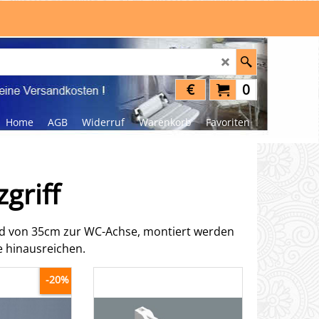
€
0
Home
AGB
Widerruf
Warenkorb
Favoriten
zgriff
tand von 35cm zur WC-Achse, montiert werden
 hinausreichen.
-20%