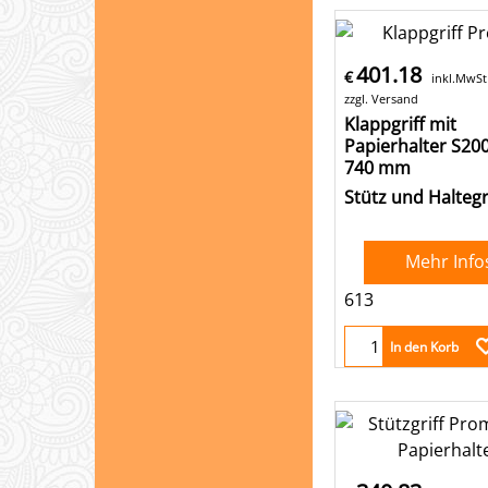
401.18
€
inkl.MwSt
zzgl. Versand
Klappgriff mit
Papierhalter S20
740 mm
Stütz und Haltegr
Mehr Info
613
In den Korb