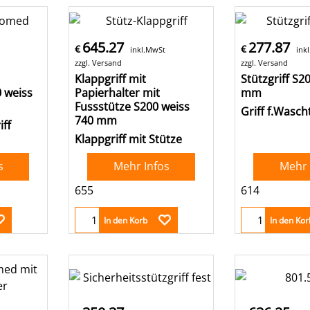
645.27
277.87
€
€
inkl.MwSt
ink
zzgl. Versand
zzgl. Versand
Klappgriff mit
Stützgriff S2
0 weiss
Papierhalter mit
mm
Fussstütze S200 weiss
Griff f.Wasch
740 mm
iff
Klappgriff mit Stütze
s
Mehr Infos
Mehr 
655
614
In den Korb
In den Kor