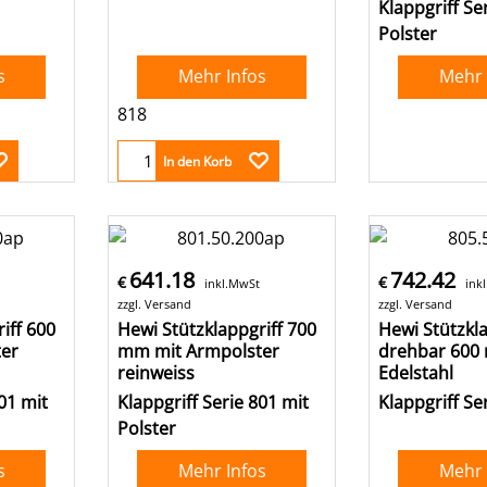
Klappgriff Se
Polster
s
Mehr Infos
Mehr 
818
In den Korb
641.18
742.42
€
€
inkl.MwSt
ink
zzgl. Versand
zzgl. Versand
iff 600
Hewi Stützklappgriff 700
Hewi Stützkla
er
mm mit Armpolster
drehbar 600
reinweiss
Edelstahl
01 mit
Klappgriff Serie 801 mit
Klappgriff Se
Polster
s
Mehr Infos
Mehr 