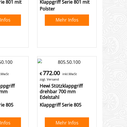
rie 801 mit
Klappgriff Serie 801 mit
Polster
Infos
Mehr Infos
772.00
€
l.MwSt
inkl.MwSt
zzgl. Versand
ppgriff
Hewi Stützklappgriff
 mm
drehbar 700 mm
Edelstahl
rie 805
Klappgriff Serie 805
Infos
Mehr Infos