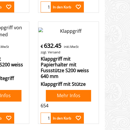
b
In den Korb
632.45
€
l.MwSt
inkl.MwSt
zzgl. Versand
t
Klappgriff mit
 S200 weiss
Papierhalter mit
Fussstütze S200 weiss
640 mm
tegriff
Klappgriff mit Stütze
Infos
Mehr Infos
654
b
In den Korb