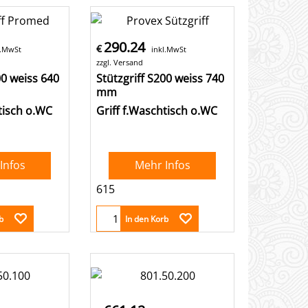
290.24
€
l.MwSt
inkl.MwSt
zzgl. Versand
00 weiss 640
Stützgriff S200 weiss 740
mm
tisch o.WC
Griff f.Waschtisch o.WC
Infos
Mehr Infos
615
b
In den Korb