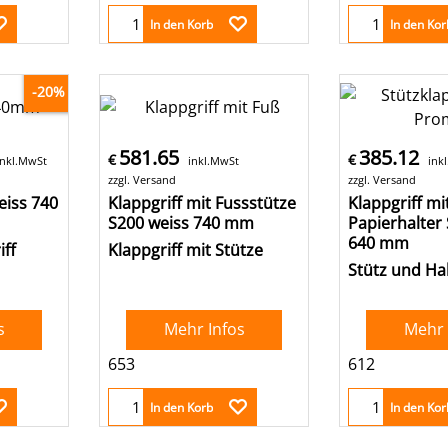
In den Korb
In den Kor
-20%
581.65
385.12
€
€
inkl.MwSt
inkl.MwSt
ink
zzgl. Versand
zzgl. Versand
eiss 740
Klappgriff mit Fussstütze
Klappgriff mi
S200 weiss 740 mm
Papierhalter
640 mm
iff
Klappgriff mit Stütze
Stütz und Hal
s
Mehr Infos
Mehr 
653
612
In den Korb
In den Kor