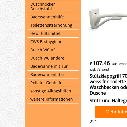
Duschhocker
Duschstuhl
Badewannenhilfe
Toilettensitzerhöhung
Hewi Hilfsmittel
CWS Badhygiene
Dusch WC AS
Dusch WC andere
107.46
€
inkl.MwSt
Badewanne mit Tür
zzgl. Versand
Badewannenlifter
Stützklappgriff 
weiss für Toilette
Rollator Gehhilfe
Waschbecken od
sonstige Alltagshilfen
Dusche
weitere Informationen
Stütz-und Haltegr
Mehr Info
221